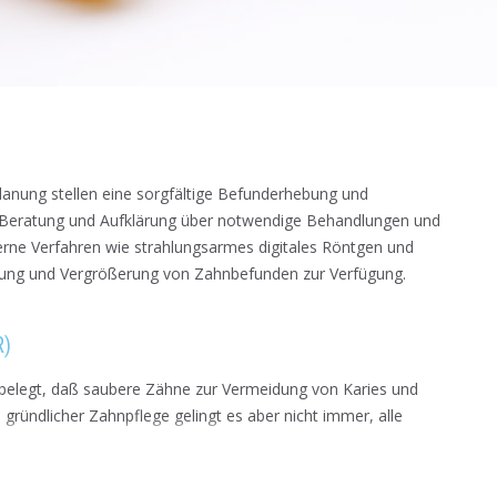
anung stellen eine sorgfältige Befunderhebung und
 Beratung und Aufklärung über notwendige Behandlungen und
derne Verfahren wie strahlungsarmes digitales Röntgen und
ellung und Vergrößerung von Zahnbefunden zur Verfügung.
R)
ei belegt, daß saubere Zähne zur Vermeidung von Karies und
i gründlicher Zahnpflege gelingt es aber nicht immer, alle
hle zu erreichen, von schädlichen bakteriellen Ablagerungen
n zu verhindern. Die Professionelle Zahnreinigung (PZR) setzt
ung und Ergänzung der häuslichen Mundpflege dar. Sie umfaßt